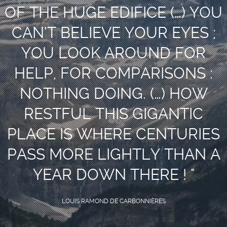
OF THE HUGE EDIFICE (…) YOU
CAN’T BELIEVE YOUR EYES ;
YOU LOOK AROUND FOR
HELP, FOR COMPARISONS :
NOTHING DOING. (…) HOW
RESTFUL THIS GIGANTIC
PLACE IS WHERE CENTURIES
PASS MORE LIGHTLY THAN A
YEAR DOWN THERE !
"
LOUIS RAMOND DE CARBONNIÈRES