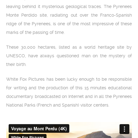
leaving behind it mysterious geological traces. The Pyrenees
Monte Perdido site, radiating out over the Franco-Spanish
ridge of the Pyrenees, is one of the most impressive of these
marks of the passing of time.
These 30,000 hectares, listed as a world heritage site by
UNESCO, have always questioned man on the mystery of
their birth.
White Fox Pictures has been lucky enough to be responsible
for writing and the production of this 15 minutes educational
documentary broadcasted on Internet and in all the Pyrenees
National Parks (French and Spanish) visitor centers.